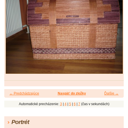
← Predchádzajúce
Naspäť do zložky
Ďalšie →
Automatické precházenie:
3
|
4
|
5
|
6
|
7
(čas v sekundách)
Portrét