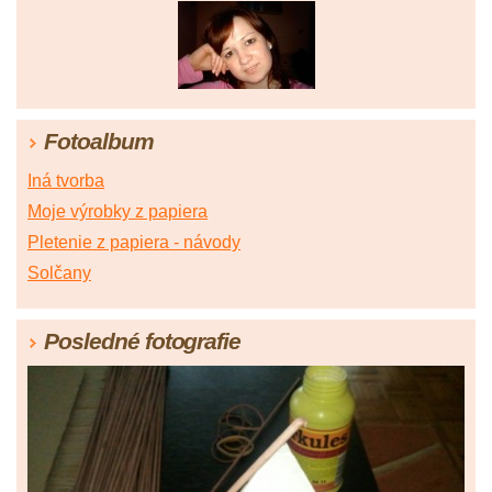
Fotoalbum
Iná tvorba
Moje výrobky z papiera
Pletenie z papiera - návody
Solčany
Posledné fotografie