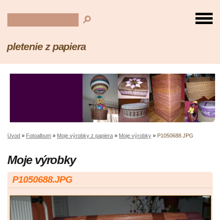
pletenie z papiera
Úvod
»
Fotoalbum
»
Moje výrobky z papiera
»
Moje výrobky
»
P1050688.JPG
Moje výrobky
P1050688.JPG