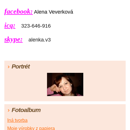
facebook:
Alena Veverková
icq:
323-646-916
skype:
alenka.v3
Portrét
Fotoalbum
Iná tvorba
Moje výrobky z papiera