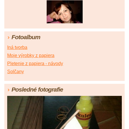
Fotoalbum
Iná tvorba
Moje výrobky z papiera
Pletenie z papiera - návody
Solčany
Posledné fotografie