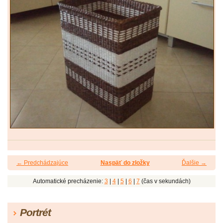
← Predchádzajúce
Naspäť do zložky
Ďalšie →
Automatické precházenie:
3
|
4
|
5
|
6
|
7
(čas v sekundách)
Portrét